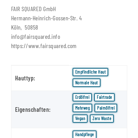
FAIR SQUARED GmbH
Hermann-Heinrich-Gossen-Str. 4
Köln, 50858
info@fairsquared.info
https://www.fairsquared.com
Produkteigenschaft
Wert
Empfindliche Haut
Hauttyp:
Normale Haut
Erdölfrei
Fairtrade
Mehrweg
Palmölfrei
Eigenschaften:
Vegan
Zero Waste
Handpflege