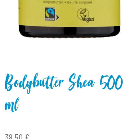
Bodybutter Shea 500
ml
38,50 €