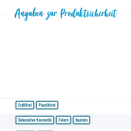
Angaben zur Produktsicherheit
Erdölfrei
Plastikfrei
Dekorative Kosmetik
Feiern
Basteln