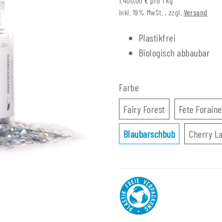
1.400,00 € pro 1 kg
inkl. 19% MwSt. , zzgl.
Versand
Plastikfrei
Biologisch abbaubar
Farbe
Fairy Forest
Fairy Forest
Fete Foraine
Blaubarschb
Blaubarschbub
Cherry L