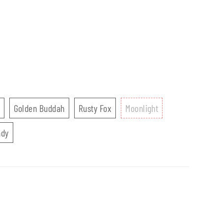
Fete Foraine
Golden Buddah
Rusty Fox
Moonlight
Golden Buddah
Rusty Fox
Moonlight
ub
Cherry Lady
ady