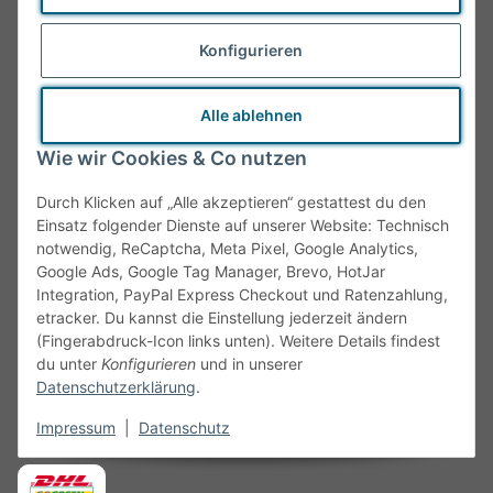
Batteriegesetzhinweise
Konfigurieren
Widerrufsrecht
Barrierefreiheitserklärung
Alle ablehnen
Wie wir Cookies & Co nutzen
ONLINESHOP
Durch Klicken auf „Alle akzeptieren“ gestattest du den
Einsatz folgender Dienste auf unserer Website: Technisch
Zahlungsmöglichkeiten
notwendig, ReCaptcha, Meta Pixel, Google Analytics,
Google Ads, Google Tag Manager, Brevo, HotJar
Integration, PayPal Express Checkout und Ratenzahlung,
etracker. Du kannst die Einstellung jederzeit ändern
(Fingerabdruck-Icon links unten). Weitere Details findest
du unter
Konfigurieren
und in unserer
Datenschutzerklärung
.
Impressum
|
Datenschutz
Versandinformationen