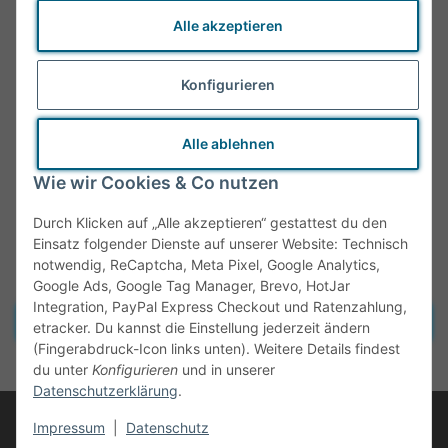
Alle akzeptieren
Konfigurieren
Alle ablehnen
Wie wir Cookies & Co nutzen
Durch Klicken auf „Alle akzeptieren“ gestattest du den
Einsatz folgender Dienste auf unserer Website: Technisch
notwendig, ReCaptcha, Meta Pixel, Google Analytics,
Google Ads, Google Tag Manager, Brevo, HotJar
Integration, PayPal Express Checkout und Ratenzahlung,
Vertrag widerrufen
etracker. Du kannst die Einstellung jederzeit ändern
(Fingerabdruck-Icon links unten). Weitere Details findest
* Alle Preise inkl. gesetzlicher MwSt., zzgl.
Versand
du unter
Konfigurieren
und in unserer
Datenschutzerklärung
.
© Tante Olga
Impressum
|
Datenschutz