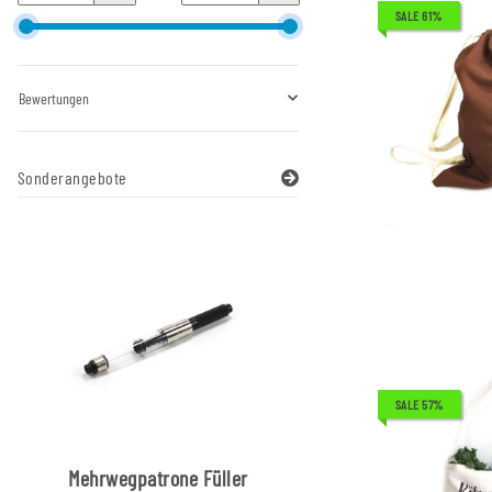
SALE 61%
Bewertungen
Sonderangebote
SALE 57%
Mehrwegpatrone Füller
Mehrwegpatrone F