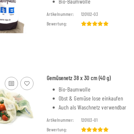
Bio-Baumwolle
 K2
Kolbenkonverter K5
Kolben
Artikelnummer:
120102-03
1,60 €
*
0
 €
Alter Preis:
3,90 €
Alter 
Bewertung:
Gemüsenetz 38 x 30 cm (40 g)
Bio-Baumwolle
Obst & Gemüse lose einkaufen
Auch als Waschnetz verwendbar
Artikelnummer:
120103-01
Bewertung: