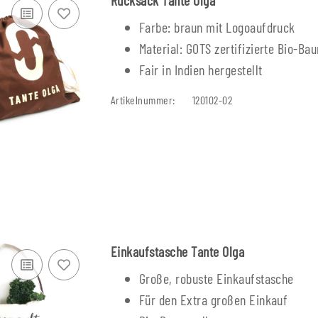
Farbe: braun mit Logoaufdruck
Material: GOTS zertifizierte Bio-Ba
Fair in Indien hergestellt
Artikelnummer:
120102-02
Einkaufstasche Tante Olga
Große, robuste Einkaufstasche
Für den Extra großen Einkauf
üller
Mehrwegpatrone Füller
Mehrwegp