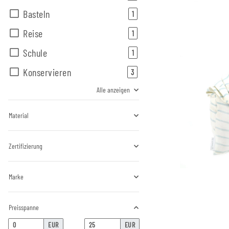
Basteln
Artikel gefunden
1
Reise
Artikel gefunden
1
Schule
Artikel gefunden
1
Konservieren
Artikel gefunden
3
Alle anzeigen
Material
Zertifizierung
Marke
Preisspanne
EUR
EUR