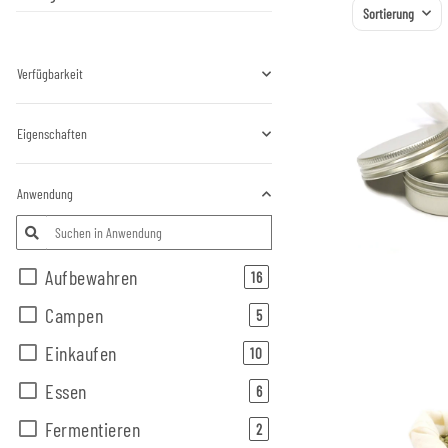
Sortierung
Verfügbarkeit
Eigenschaften
Anwendung
Aufbewahren
Artikel gefunden
16
Campen
Artikel gefunden
5
Einkaufen
Artikel gefunden
10
Essen
Artikel gefunden
6
Fermentieren
Artikel gefunden
2