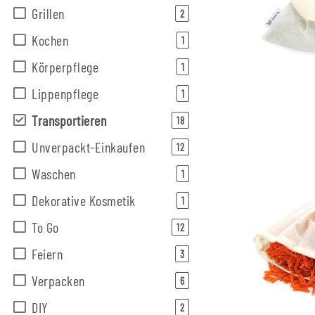
Grillen
Artikel gefunden
2
Kochen
Artikel gefunden
1
Körperpflege
Artikel gefunden
1
Lippenpflege
Artikel gefunden
1
Transportieren
Artikel gefunden
18
Unverpackt-Einkaufen
Artikel gefunden
12
Waschen
Artikel gefunden
1
Dekorative Kosmetik
Artikel gefunden
1
To Go
Artikel gefunden
12
Feiern
Artikel gefunden
3
Verpacken
Artikel gefunden
6
DIY
Artikel gefunden
2