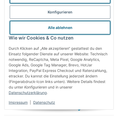
50,00 €
Fortbildung
Konfigurieren
Alle ablehnen
Wie wir Cookies & Co nutzen
Durch Klicken auf „Alle akzeptieren“ gestattest du den
Einsatz folgender Dienste auf unserer Website: Technisch
Gebrauchtes
Nachhaltiges
notwendig, ReCaptcha, Meta Pixel, Google Analytics,
Google Ads, Google Tag Manager, Brevo, HotJar
Versandmaterial
Produktdesign
Integration, PayPal Express Checkout und Ratenzahlung,
etracker. Du kannst die Einstellung jederzeit ändern
(Fingerabdruck-Icon links unten). Weitere Details findest
du unter
Konfigurieren
und in unserer
Datenschutzerklärung
.
Unsere Bewertungen
Impressum
|
Datenschutz