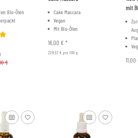
mit B
den Bio-Ölen
Cake Mascara
verpackt
Vegan
Zur
Mit Bio-Ölen
Au
Pla
16,00 €
*
Ve
228,57 € pro 100 g
g
11,00
,00 €