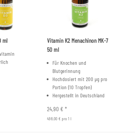
Olga
Holzlineal 20 cm
Rucksac
0 ml
Vitamin K2 Menachinon MK-7
2,90 €
*
3
50 ml
 €
Alter Preis:
5,90 €
Alter 
vitamin
lich
Für Knochen und
Blutgerinnung
Hochdosiert mit 200
µg
pro
Portion (10 Tropfen)
Hergestellt in Deutschland
24,90 €
*
498,00 € pro 1 l