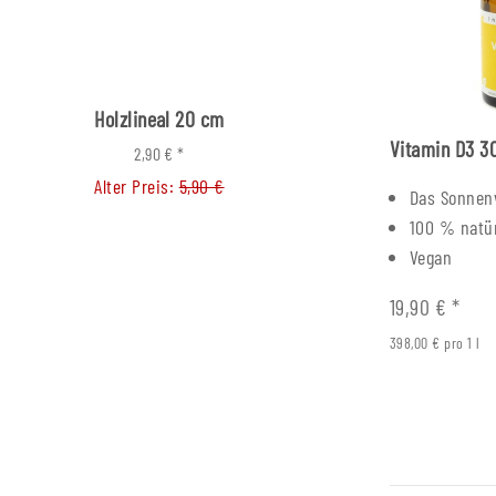
Holzlineal 20 cm
Rucksack Tante 
Vitamin D3 3
2,90 €
*
3,90 €
*
Alter Preis:
5,90 €
Alter Preis:
9,95
Das Sonnen
100 % natür
Vegan
19,90 €
*
398,00 € pro 1 l