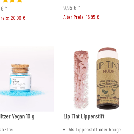
9,95 €
*
0 €
*
Alter Preis:
16,95 €
Preis:
20,00 €
litzer Vegan 10 g
Lip Tint Lippenstift
stikfrei
Als Lippenstift oder Rouge