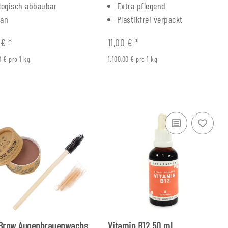
logisch abbaubar
Extra pflegend
gan
Plastikfrei verpackt
 €
*
11,00 €
*
0 € pro 1 kg
1.100,00 € pro 1 kg
Brow Augenbrauenwachs
Vitamin B12 50 ml