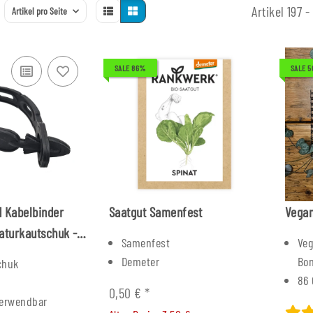
Artikel 197 -
Artikel pro Seite
SALE 86%
SALE 
d Kabelbinder
Saatgut Samenfest
Vegan
aturkautschuk -
Samenfest
Veg
Demeter
Bo
chuk
86 
0,50 €
*
verwendbar