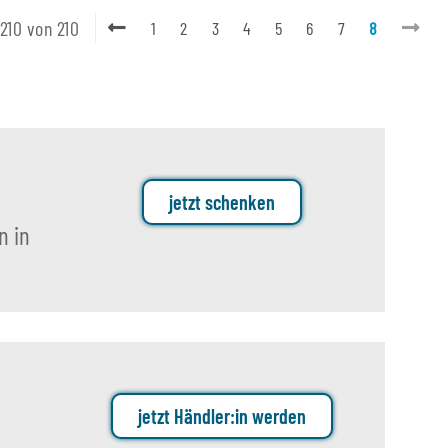
 210 von 210
1
2
3
4
5
6
7
8
jetzt schenken
n in
jetzt Händler:in werden