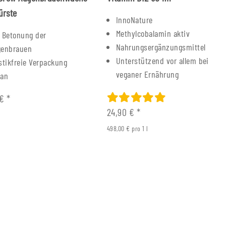
ürste
InnoNature
Methylcobalamin aktiv
 Betonung der
Nahrungsergänzungsmittel
genbrauen
Unterstützend vor allem bei
stikfreie Verpackung
veganer Ernährung
gan
 €
*
24,90 €
*
498,00 € pro 1 l