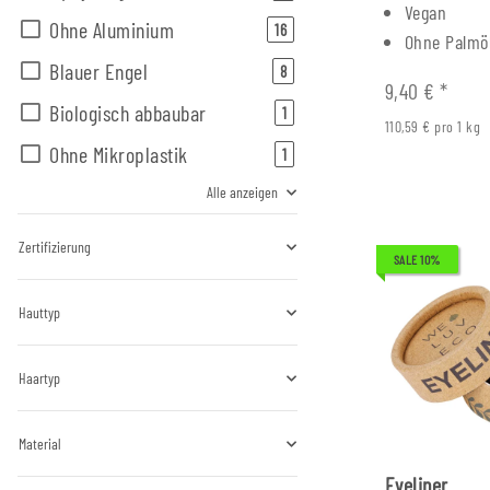
Vegan
Ohne Aluminium
Artikel gefunden
16
Ohne Palmö
Blauer Engel
Artikel gefunden
8
9,40 €
*
Biologisch abbaubar
Artikel gefunden
1
110,59 € pro 1 kg
Ohne Mikroplastik
Artikel gefunden
1
Alle anzeigen
Zertifizierung
SALE 10%
Hauttyp
Haartyp
Material
Eyeliner