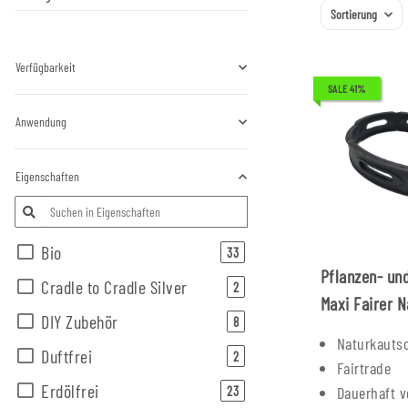
Sortierung
Verfügbarkeit
SALE 41%
Anwendung
Eigenschaften
Bio
Artikel gefunden
33
Pflanzen- un
Cradle to Cradle Silver
Artikel gefunden
2
Maxi Fairer N
DIY Zubehör
Artikel gefunden
8
DEL
Naturkauts
Duftfrei
Artikel gefunden
2
Fairtrade
Erdölfrei
Artikel gefunden
23
Dauerhaft 