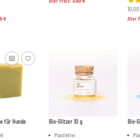
Alter Preis:
3,50 €
10,0
95 €
Alter 
fe für Hunde
Bio-Glitzer 10 g
Bio-G
ll
Plastikfrei
Pla