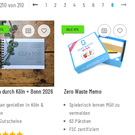
 210 von 210
1
2
3
4
5
6
7
8
50%
SALE 41%
 durch Köln + Bonn 2026
Zero Waste Memo
an genießen in Köln &
Spielerisch lernen Müll zu
nn
vermeiden
Gutscheine
63 Pärchen
FSC zertifiziert