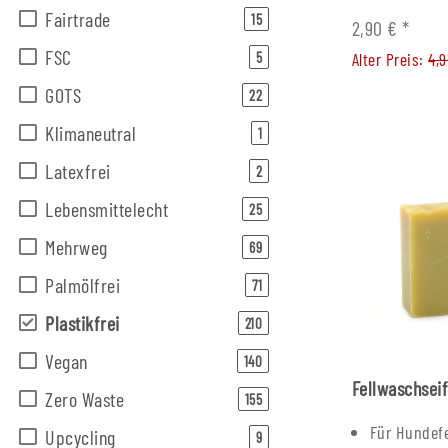
Fairtrade
Artikel gefunden
15
2,90 €
*
FSC
Artikel gefunden
5
Alter Preis:
4,
GOTS
Artikel gefunden
22
Klimaneutral
Artikel gefunden
1
Latexfrei
Artikel gefunden
2
Lebensmittelecht
Artikel gefunden
25
Mehrweg
Artikel gefunden
69
Palmölfrei
Artikel gefunden
71
Plastikfrei
Artikel gefunden
210
Vegan
Artikel gefunden
140
Fellwaschsei
Zero Waste
Artikel gefunden
155
Für Hundefe
Upcycling
Artikel gefunden
9