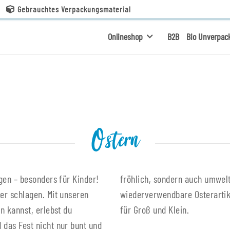
Gebrauchtes Verpackungsmaterial
Onlineshop
B2B
Bio Unverpac
Ostern
gen – besonders für Kinder!
 bei uns langlebige und
er schlagen. Mit unseren
onderen Erlebnis machen -
n kannst, erlebst du
für Groß und Klein.
 das Fest nicht nur bunt und