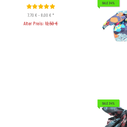
SALE 34%
0,05 €
*
Alter Preis:
0,39
7,70 € -
8,00 €
*
Alter Preis:
12,50 €
SALE 34%