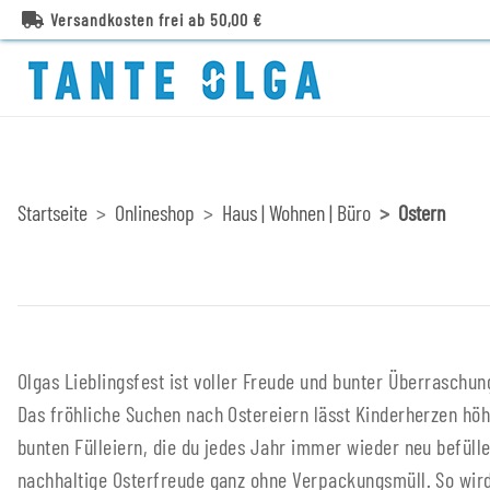
Versandkosten frei ab 50,00 €
Startseite
Onlineshop
Haus | Wohnen | Büro
Ostern
Olgas Lieblingsfest ist voller Freude und bunter Überraschun
fröhlich, sondern auch umweltfreundlich. Entdecke
Das fröhliche Suchen nach Ostereiern lässt Kinderherzen höh
wiederverwendbare Osterartikel, die das Osterfest zu einem bes
bunten Fülleiern, die du jedes Jahr immer wieder neu befülle
nachhaltige Osterfreude ganz ohne Verpackungsmüll. So wird