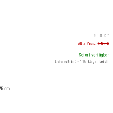
,05 €
*
Preis:
0,39 €
9,90 €
*
Alter Preis:
15,00 €
Sofort verfügbar
Lieferzeit: in 3 - 4 Werktagen bei dir
 75 cm