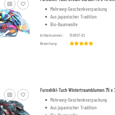
0
Mehrweg-Geschenkverpackung
 €
Alter 
7,70 € -
8,00 €
*
Aus japanischer Tradition
Alter Preis:
12,50 €
Bio-Baumwolle
Artikelnummer:
150807-02
Bewertung:
Furoshiki-Tuch Wintertraumblumen 75 x
Mehrweg-Geschenkverpackung
Aus japanischer Tradition
Bio-Baumwolle