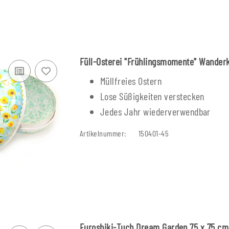
Füll-Osterei "Frühlingsmomente" Wander
Müllfreies Ostern
Lose Süßigkeiten verstecken
Jedes Jahr wiederverwendbar
Artikelnummer:
150401-45
olz
Fallminenstift Buche - DEL
Pinnwa
Furoshiki-Tuch Dream Garden 75 x 75 cm