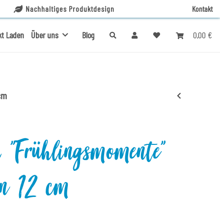
Nachhaltiges Produktdesign
Kontakt
0,00 €
kt Laden
Über uns
Blog
cm
i "Frühlingsmomente"
n 12 cm