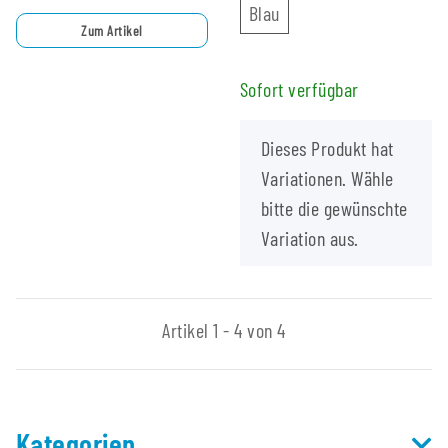
Blau
Blau
Zum Artikel
Sofort verfügbar
x
Dieses Produkt hat
Variationen. Wähle
bitte die gewünschte
Variation aus.
Artikel 1 - 4 von 4
Kategorien