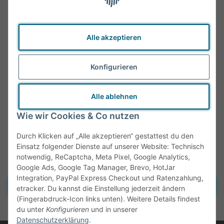
Alle akzeptieren
Konfigurieren
Alle ablehnen
Wie wir Cookies & Co nutzen
Durch Klicken auf „Alle akzeptieren“ gestattest du den
Einsatz folgender Dienste auf unserer Website: Technisch
notwendig, ReCaptcha, Meta Pixel, Google Analytics,
Google Ads, Google Tag Manager, Brevo, HotJar
Integration, PayPal Express Checkout und Ratenzahlung,
Vertrag widerrufen
etracker. Du kannst die Einstellung jederzeit ändern
(Fingerabdruck-Icon links unten). Weitere Details findest
* Alle Preise inkl. gesetzlicher MwSt., zzgl.
Versand
du unter
Konfigurieren
und in unserer
Datenschutzerklärung
.