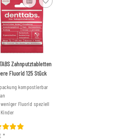
ABS Zahnputztabletten
ere Fluorid 125 Stück
packung kompostierbar
gan
 weniger Fluorid speziell
 Kinder
 €
*