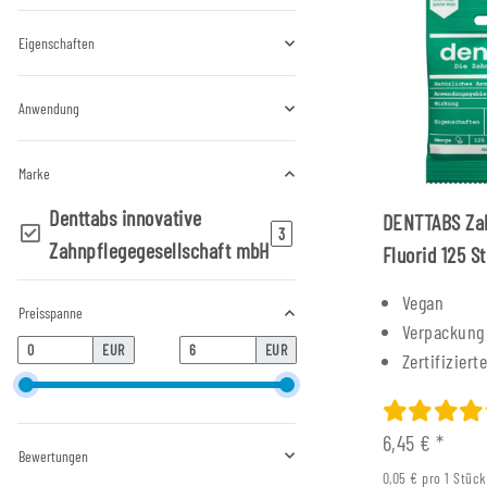
Eigenschaften
Anwendung
Marke
Denttabs innovative
DENTTABS Zah
Artikel gefunden
3
Zahnpflegegesellschaft mbH
Fluorid 125 S
Vegan
Preisspanne
Verpackung
EUR
EUR
Zertifizier
6,45 €
*
Bewertungen
0,05 € pro 1 Stück