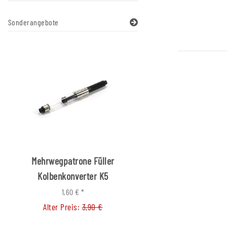
Sonderangebote
Mehrwegpatrone Füller
Stiftverlänger
Kolbenkonverter K5
2,90 €
*
Alter Preis:
4,40
1,60 €
*
Alter Preis:
3,90 €