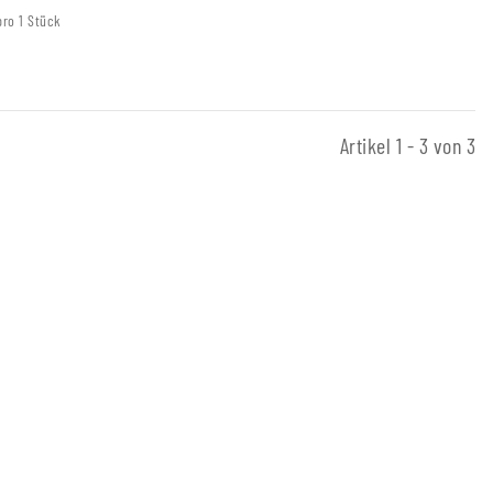
pro 1 Stück
Artikel 1 - 3 von 3
verlängerer
,90 €
*
Preis:
4,40 €