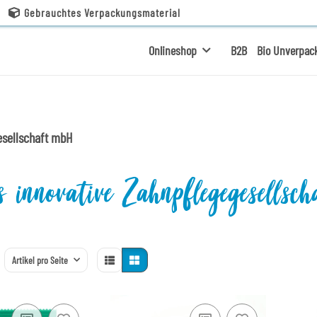
Gebrauchtes Verpackungsmaterial
Onlineshop
B2B
Bio Unverpac
esellschaft mbH
 innovative Zahnpflegegesells
Artikel pro Seite