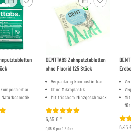
nputztabletten
DENTTABS Zahnputztabletten
DENTT
tück
ohne Fluorid 125 Stück
Erdbe
Verpackung kompostierbar
Ver
 kompostierbar
Ohne Mikroplastik
Ve
te Naturkosmetik
Mit frischem Minzgeschmack
Mit
für
6,45 €
*
6,45
0,05 € pro 1 Stück