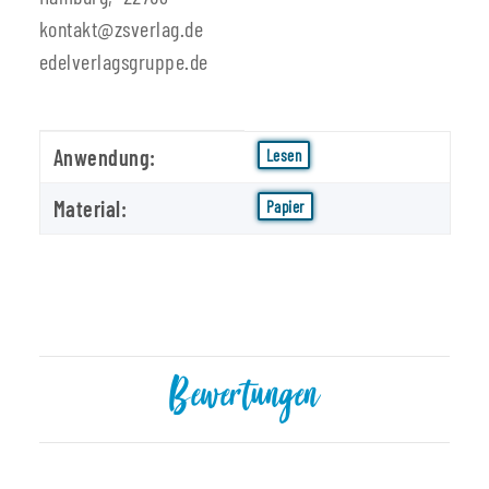
kontakt@zsverlag.de
edelverlagsgruppe.de
Produkteigenschaft
Wert
Anwendung:
Lesen
Material:
Papier
Bewertungen