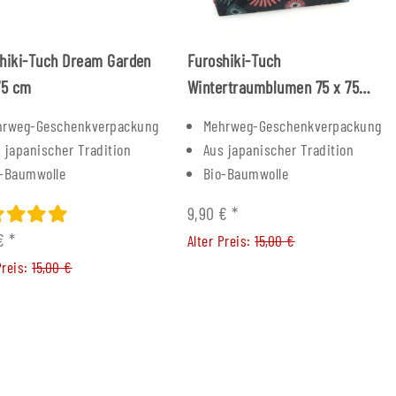
hiki-Tuch Dream Garden
Furoshiki-Tuch
75 cm
Wintertraumblumen 75 x 75
cm
hrweg-Geschenkverpackung
Mehrweg-Geschenkverpackung
 japanischer Tradition
Aus japanischer Tradition
o-Baumwolle
Bio-Baumwolle
9,90 €
*
 €
*
Alter Preis:
15,00 €
Preis:
15,00 €
ing verchromt mit
baumgriff
6,00 €
*
reis:
99,00 €