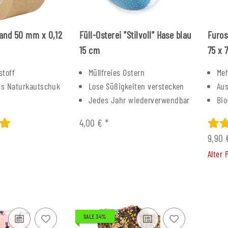
and 50 mm x 0,12
Füll-Osterei "Stilvoll" Hase blau
Furos
15 cm
75 x 
stoff
Müllfreies Ostern
Me
us Naturkautschuk
Lose Süßigkeiten verstecken
Aus
Jedes Jahr wiederverwendbar
Bi
4,00 €
*
9,90
Alter 
romt mit
Zero Waste: Weniger Müll ist
Füller Mess
f
das neue Grün -
Nuss
Mängelexemplar
6
0 €
Alter P
10,00 €
*
SALE 34%
Alter Preis:
14,90 €