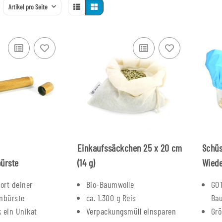
Artikel pro Seite
Einkaufssäckchen 25 x 20 cm
Schü
ürste
(14 g)
Wied
ort deiner
Bio-Baumwolle
GOT
nbürste
ca. 1.300 g Reis
Ba
 ein Unikat
Verpackungsmüll einsparen
Grö