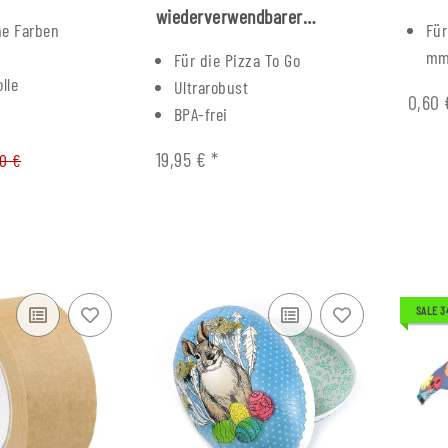
wiederverwendbarer
ne Farben
Für
Pizzakarton
m
Für die Pizza To Go
lle
Ultrarobust
0,60
BPA-frei
19,95 €
*
90 €
SALE 