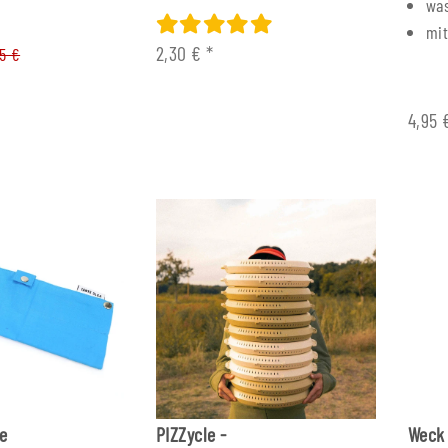
was
mi
2,30 €
*
95 €
4,95
e
PIZZycle -
Weck