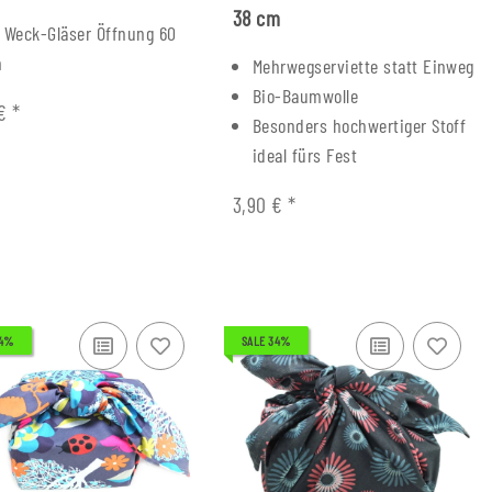
38 cm
 Weck-Gläser Öffnung 60
m
Mehrwegserviette statt Einweg
Bio-Baumwolle
 €
*
Besonders hochwertiger Stoff
ideal fürs Fest
3,90 €
*
34%
SALE 34%