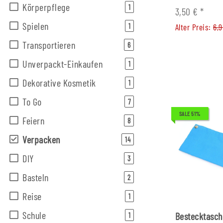
Körperpflege
Artikel gefunden
1
3,50 €
*
Spielen
Artikel gefunden
Alter Preis:
6,
1
Transportieren
Artikel gefunden
6
Unverpackt-Einkaufen
Artikel gefunden
1
Dekorative Kosmetik
Artikel gefunden
1
To Go
Artikel gefunden
7
SALE 51%
Feiern
Artikel gefunden
8
Verpacken
Artikel gefunden
14
DIY
Artikel gefunden
3
Basteln
Artikel gefunden
2
Reise
Artikel gefunden
1
Schule
Bestecktasch
Artikel gefunden
1