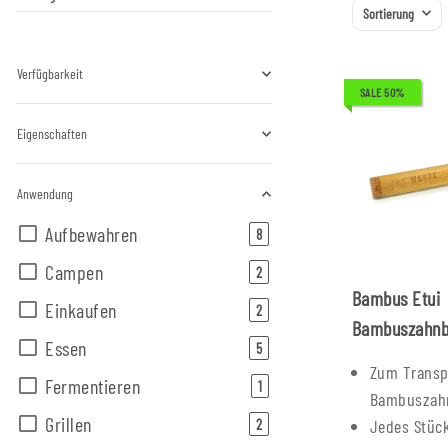
Sortierung
Verfügbarkeit
SALE 50%
Eigenschaften
Anwendung
Aufbewahren
Artikel gefunden
8
Campen
Artikel gefunden
2
Bambus Etui
Einkaufen
Artikel gefunden
2
Bambuszahnb
Essen
Artikel gefunden
5
Zum Transp
Fermentieren
Artikel gefunden
1
Bambuszah
Grillen
Artikel gefunden
Jedes Stück
2