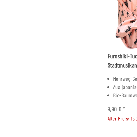
Furoshiki-Tu
Stadtmusikan
Mehrweg-Ge
Aus japanis
Bio-Baumwo
9,90 €
*
Alter Preis:
15,