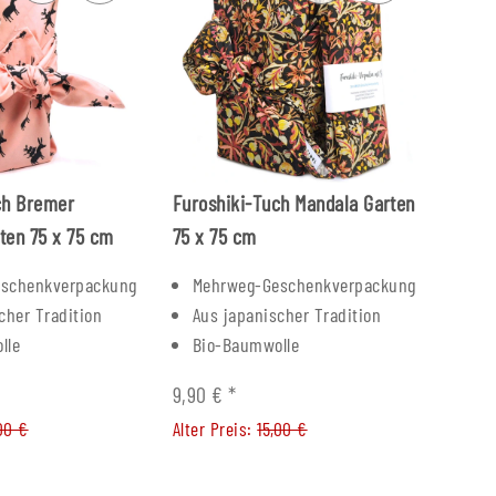
ch Bremer
Furoshiki-Tuch Mandala Garten
ten 75 x 75 cm
75 x 75 cm
schenkverpackung
Mehrweg-Geschenkverpackung
cher Tradition
Aus japanischer Tradition
lle
Bio-Baumwolle
9,90 €
*
00 €
Alter Preis:
15,00 €