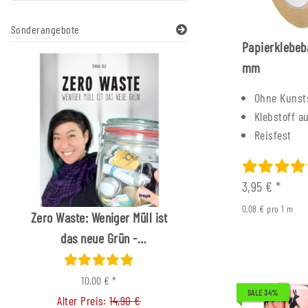
Sonderangebote
Papierklebeb
mm
Ohne Kunst
Klebstoff a
Reisfest
3,95 €
*
0,08 € pro 1 m
Zero Waste: Weniger Müll ist
Füller Messing verch
das neue Grün -
Nussbaumgrif
Mängelexemplar
66,00 €
*
Alter Preis:
99,0
10,00 €
*
SALE 34%
Alter Preis:
14,90 €