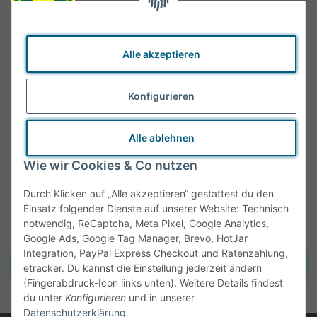
Alle akzeptieren
Konfigurieren
Alle ablehnen
Wie wir Cookies & Co nutzen
Durch Klicken auf „Alle akzeptieren“ gestattest du den
Einsatz folgender Dienste auf unserer Website: Technisch
notwendig, ReCaptcha, Meta Pixel, Google Analytics,
Google Ads, Google Tag Manager, Brevo, HotJar
Integration, PayPal Express Checkout und Ratenzahlung,
Vertrag widerrufen
etracker. Du kannst die Einstellung jederzeit ändern
(Fingerabdruck-Icon links unten). Weitere Details findest
* Alle Preise inkl. gesetzlicher MwSt., zzgl.
Versand
du unter
Konfigurieren
und in unserer
Datenschutzerklärung
.