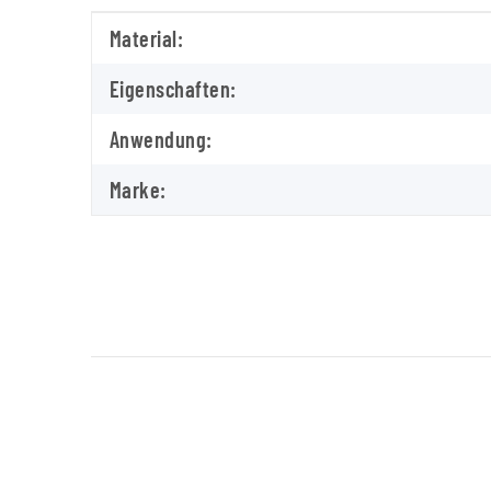
Produkteigenschaft
Wert
Material:
Eigenschaften:
Anwendung:
Marke: