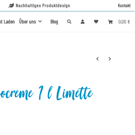
Nachhaltiges Produktdesign
Kontakt
0,00 €
kt Laden
Über uns
Blog
creme 1 l Limette