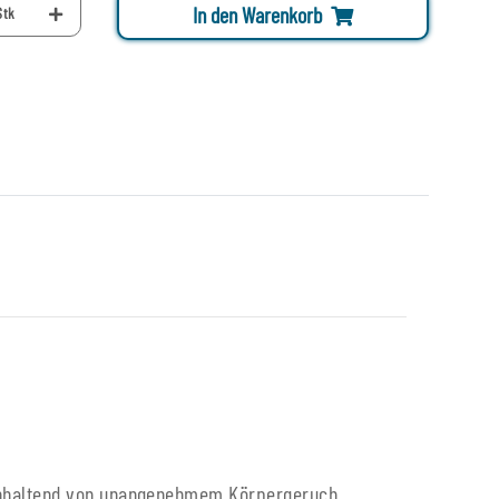
In den Warenkorb
Stk
ganhaltend von unangenehmem Körpergeruch.