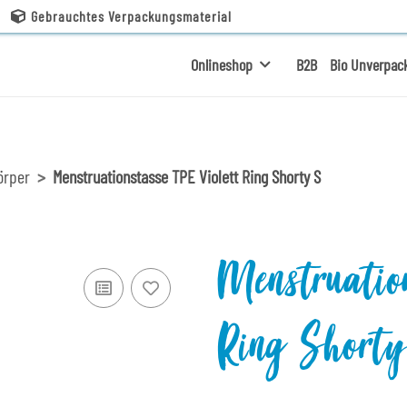
Gebrauchtes Verpackungsmaterial
Onlineshop
B2B
Bio Unverpac
örper
Menstruationstasse TPE Violett Ring Shorty S
Menstruatio
Ring Short