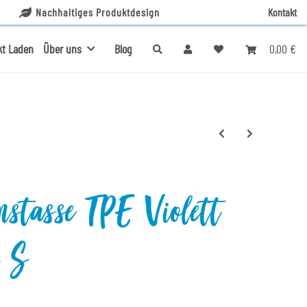
Nachhaltiges Produktdesign
Kontakt
0,00 €
kt Laden
Über uns
Blog
nstasse TPE Violett
y S