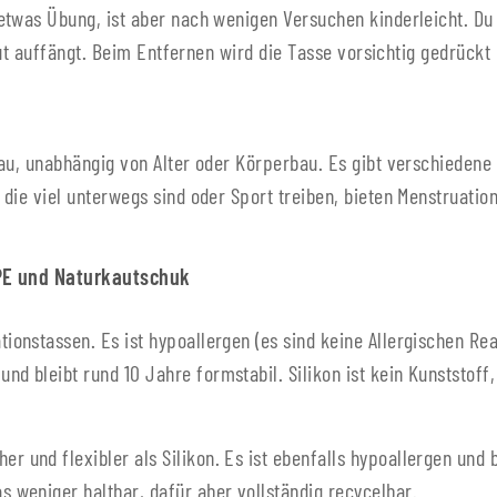
twas Übung, ist aber nach wenigen Versuchen kinderleicht. Du f
Blut auffängt. Beim Entfernen wird die Tasse vorsichtig gedrück
au, unabhängig von Alter oder Körperbau. Es gibt verschiedene 
die viel unterwegs sind oder Sport treiben, bieten Menstruati
TPE und Naturkautschuk
ationstassen. Es ist hypoallergen (es sind keine Allergischen Rea
und bleibt rund 10 Jahre formstabil. Silikon ist kein Kunststoff
er und flexibler als Silikon. Es ist ebenfalls hypoallergen und
as weniger haltbar, dafür aber vollständig recycelbar.