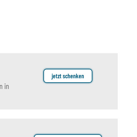
,05 €
*
Preis:
0,39 €
jetzt schenken
n in