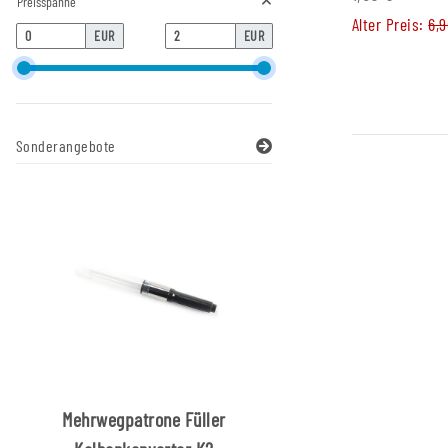
Preisspanne
Alter Preis:
6,
EUR
EUR
Sonderangebote
Mehrwegpatrone Füller
Pinnwandnadel H