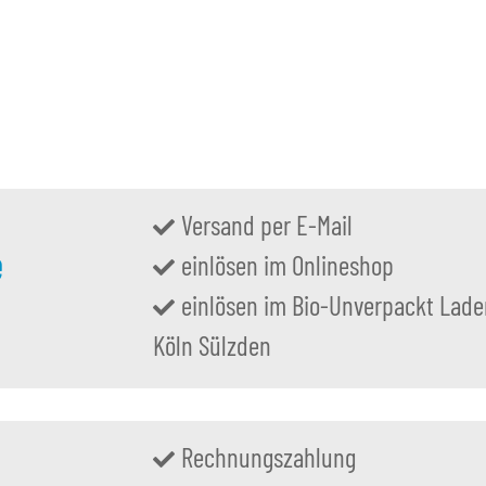
Kolbenkonverter K2
0
 €
Alter 
0,99 €
*
Alter Preis:
3,80 €
Versand per E-Mail
e
einlösen im Onlineshop
einlösen im Bio-Unverpackt Lade
Köln Sülzden
Rechnungszahlung