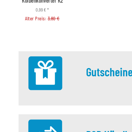
Kolbenkonverter K2
0,05 €
*
Alter Preis:
0,39
0,99 €
*
Alter Preis:
3,80 €
Gutschein