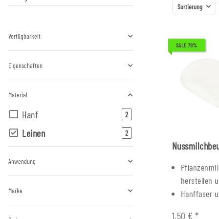
Sortierung
Verfügbarkeit
SALE 78%
Eigenschaften
Material
Hanf
Artikel gefunden
2
Leinen
Artikel gefunden
2
Nussmilchbeu
Anwendung
Pflanzenmil
herstellen u
Marke
Hanffaser u
1,50 €
*