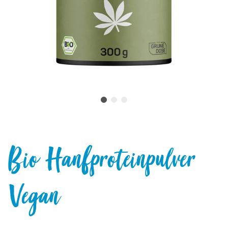
Bio Hanfproteinpulver
Vegan