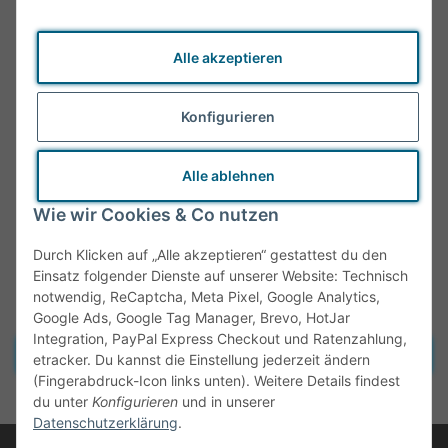
Alle akzeptieren
Konfigurieren
Alle ablehnen
Wie wir Cookies & Co nutzen
Durch Klicken auf „Alle akzeptieren“ gestattest du den
Einsatz folgender Dienste auf unserer Website: Technisch
notwendig, ReCaptcha, Meta Pixel, Google Analytics,
Google Ads, Google Tag Manager, Brevo, HotJar
Integration, PayPal Express Checkout und Ratenzahlung,
Vertrag widerrufen
etracker. Du kannst die Einstellung jederzeit ändern
(Fingerabdruck-Icon links unten). Weitere Details findest
* Alle Preise inkl. gesetzlicher MwSt., zzgl.
Versand
du unter
Konfigurieren
und in unserer
Datenschutzerklärung
.