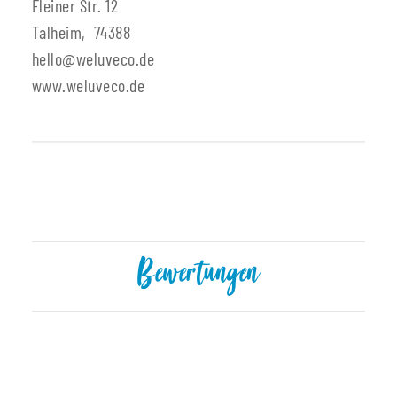
Fleiner Str. 12
Talheim, 74388
hello@weluveco.de
www.weluveco.de
Produkteigenschaft
Wert
Bewertungen