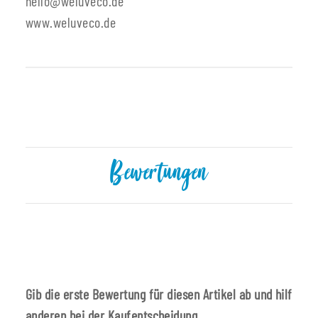
hello@weluveco.de
www.weluveco.de
Produkteigenschaft
Wert
Bewertungen
Gib die erste Bewertung für diesen Artikel ab und hilf
anderen bei der Kaufentscheidung.