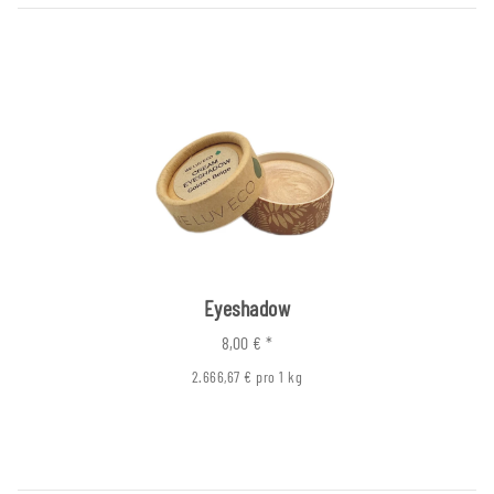
Eyeshadow
8,00 €
*
2.666,67 € pro 1 kg