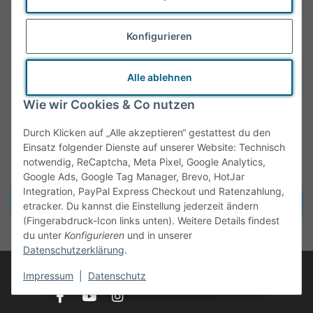
Konfigurieren
Alle ablehnen
Wie wir Cookies & Co nutzen
Durch Klicken auf „Alle akzeptieren“ gestattest du den
Einsatz folgender Dienste auf unserer Website: Technisch
notwendig, ReCaptcha, Meta Pixel, Google Analytics,
Google Ads, Google Tag Manager, Brevo, HotJar
Integration, PayPal Express Checkout und Ratenzahlung,
Vertrag widerrufen
etracker. Du kannst die Einstellung jederzeit ändern
(Fingerabdruck-Icon links unten). Weitere Details findest
* Alle Preise inkl. gesetzlicher MwSt., zzgl.
Versand
du unter
Konfigurieren
und in unserer
Datenschutzerklärung
.
© Tante Olga
Impressum
|
Datenschutz