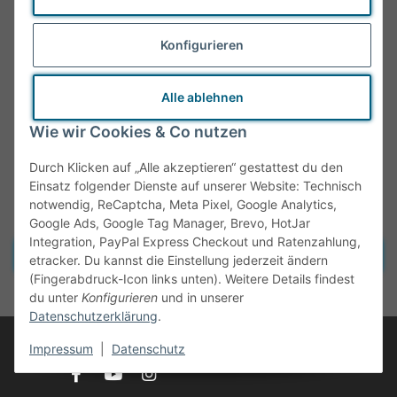
Konfigurieren
Alle ablehnen
Wie wir Cookies & Co nutzen
Durch Klicken auf „Alle akzeptieren“ gestattest du den
Einsatz folgender Dienste auf unserer Website: Technisch
notwendig, ReCaptcha, Meta Pixel, Google Analytics,
Google Ads, Google Tag Manager, Brevo, HotJar
Integration, PayPal Express Checkout und Ratenzahlung,
Vertrag widerrufen
etracker. Du kannst die Einstellung jederzeit ändern
(Fingerabdruck-Icon links unten). Weitere Details findest
* Alle Preise inkl. gesetzlicher MwSt., zzgl.
Versand
du unter
Konfigurieren
und in unserer
Datenschutzerklärung
.
© Tante Olga
Impressum
|
Datenschutz