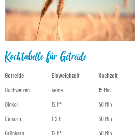
Kochtabelle für Getreide
Getreide
Einweichzeit
Kochzeit
Buchweizen
keine
15 Min
Dinkel
12 h*
40 Min
Einkorn
1-2 h
30 Min
Grünkern
12 h*
50 Min