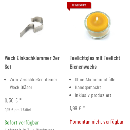
AUSVERKAUFT
Weck Einkochklammer 2er
Teelichtglas mit Teelicht
Set
Bienenwachs
Zum Verschließen deiner
Ohne Aluminiumhülle
Weck Gläser
Handgemacht
Inklusiv produziert
0,30 €
*
1,99 €
*
0,15 € pro 1 Stück
Momentan nicht verfügbar
Sofort verfügbar
Lieferzeit: in 3 - 4 Werktagen