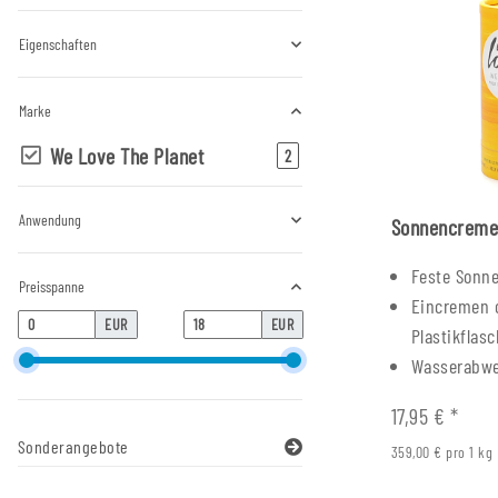
Eigenschaften
Marke
We Love The Planet
Artikel gefunden
2
Anwendung
Sonnencreme-
Feste Sonn
Preisspanne
Eincremen 
EUR
EUR
Plastikflas
Wasserabw
17,95 €
*
Sonderangebote
359,00 € pro 1 kg