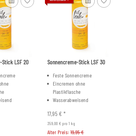
Stick LSF 20
Sonnencreme-Stick LSF 30
encreme
Feste Sonnencreme
ohne
Eincremen ohne
che
Plastikflasche
eisend
Wasserabweisend
17,95 €
*
359,00 € pro 1 kg
Alter Preis:
19,95 €