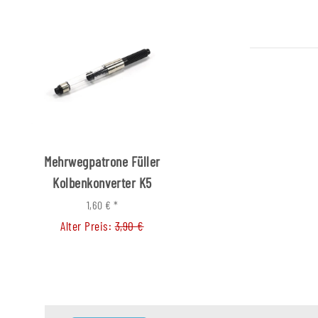
Mehrwegpatrone Füller
Füller Messing verch
Kolbenkonverter K5
Nussbaumgrif
1,60 €
*
66,00 €
*
Alter Preis:
3,90 €
Alter Preis:
99,0