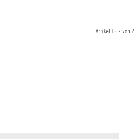
Artikel 1 - 2 von 2
ing verchromt mit
baumgriff
6,00 €
*
reis:
99,00 €