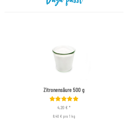
Dazu passt
Zitronensäure 500 g
4,20 €
*
8,40 € pro 1 kg