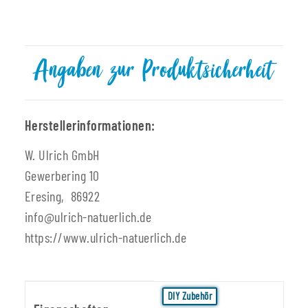
Angaben zur Produktsicherheit
Herstellerinformationen:
W. Ulrich GmbH
Gewerbering 10
Eresing, 86922
info@ulrich-natuerlich.de
https://www.ulrich-natuerlich.de
Produkteigenschaft
Wert
DIY Zubehör