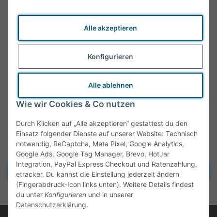
Alle akzeptieren
Konfigurieren
Alle ablehnen
Wie wir Cookies & Co nutzen
Durch Klicken auf „Alle akzeptieren“ gestattest du den
Einsatz folgender Dienste auf unserer Website: Technisch
notwendig, ReCaptcha, Meta Pixel, Google Analytics,
Google Ads, Google Tag Manager, Brevo, HotJar
Integration, PayPal Express Checkout und Ratenzahlung,
Vertrag widerrufen
etracker. Du kannst die Einstellung jederzeit ändern
(Fingerabdruck-Icon links unten). Weitere Details findest
* Alle Preise inkl. gesetzlicher MwSt., zzgl.
Versand
du unter
Konfigurieren
und in unserer
Datenschutzerklärung
.