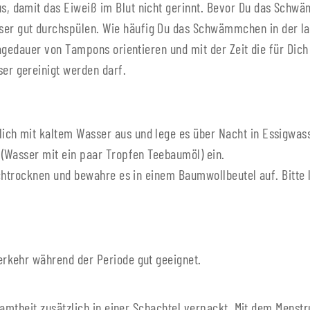
 damit das Eiweiß im Blut nicht gerinnt. Bevor Du das Schwäm
 gut durchspülen. Wie häufig Du das Schwämmchen in der lau
ragedauer von Tampons orientieren und mit der Zeit die für D
r gereinigt werden darf.
h mit kaltem Wasser aus und lege es über Nacht in Essigwasser
(Wasser mit ein paar Tropfen Teebaumöl) ein.
urchtrocknen und bewahre es in einem Baumwollbeutel auf. Bit
rkehr während der Periode gut geeignet.
samtheit zusätzlich in einer Schachtel verpackt. Mit dem Mens