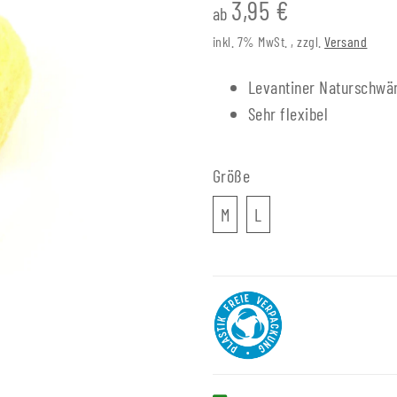
3,95 €
ab
inkl. 7% MwSt. , zzgl.
Versand
Levantiner Naturschw
Sehr flexibel
Größe
M
L
M
L