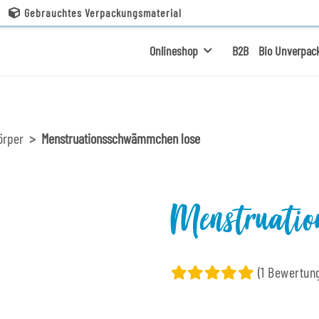
Gebrauchtes Verpackungsmaterial
Onlineshop
B2B
Bio Unverpac
örper
Menstruationsschwämmchen lose
Menstruatio
(1 Bewertun