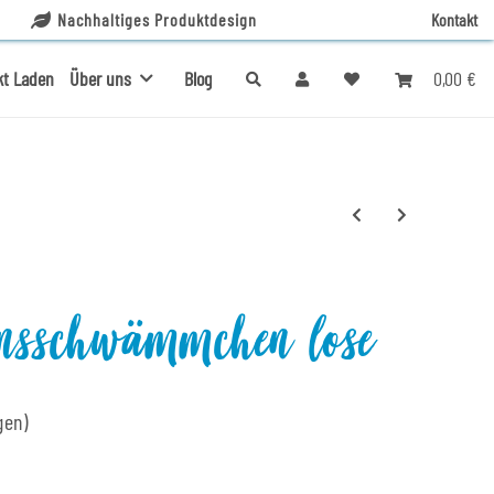
Nachhaltiges Produktdesign
Kontakt
0,00 €
kt Laden
Über uns
Blog
nsschwämmchen lose
gen)