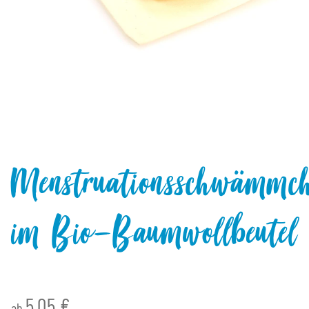
Menstruationsschwämmc
im Bio-Baumwollbeutel
5,05 €
ab