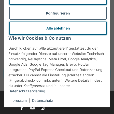
Konfigurieren
Alle ablehnen
Wie wir Cookies & Co nutzen
Durch Klicken auf „Alle akzeptieren“ gestattest du den
Einsatz folgender Dienste auf unserer Website: Technisch
notwendig, ReCaptcha, Meta Pixel, Google Analytics,
Google Ads, Google Tag Manager, Brevo, HotJar
Integration, PayPal Express Checkout und Ratenzahlung,
Vertrag widerrufen
etracker. Du kannst die Einstellung jederzeit ändern
(Fingerabdruck-Icon links unten). Weitere Details findest
* Alle Preise inkl. gesetzlicher MwSt., zzgl.
Versand
du unter
Konfigurieren
und in unserer
Datenschutzerklärung
.
© Tante Olga
Impressum
|
Datenschutz