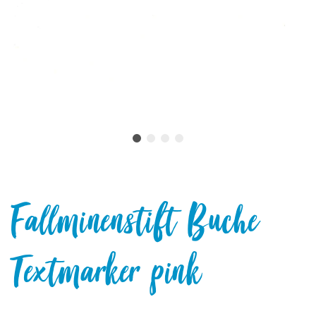
Fallminenstift Buche
Textmarker pink