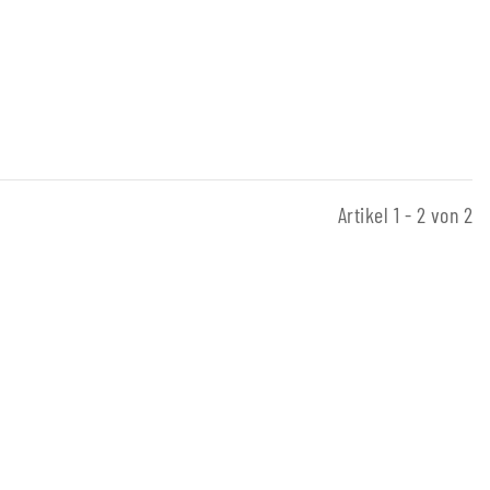
Artikel 1 - 2 von 2
ndnadel Holz
,05 €
*
Preis:
0,39 €