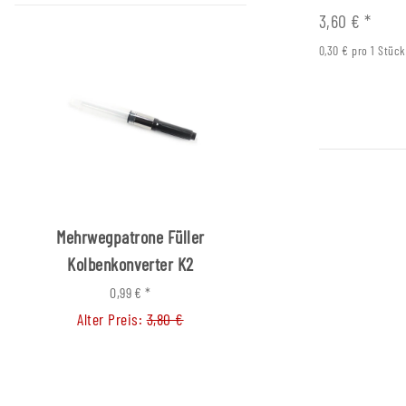
3,60 €
*
0,30 € pro 1 Stück
Mehrwegpatrone Füller
Pinnwandnadel H
Kolbenkonverter K2
0,05 €
*
Alter Preis:
0,39
0,99 €
*
Alter Preis:
3,80 €