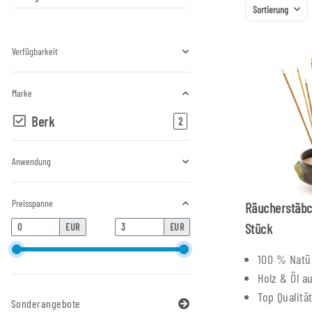
Sortierung
Verfügbarkeit
Marke
Berk
Artikel gefunden
2
Anwendung
Preisspanne
Räucherstäbc
Stück
EUR
EUR
100 % Natür
Holz & Öl a
Top Qualitä
Sonderangebote