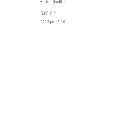
Top Qualität
3,60 €
*
0,30 € pro 1 Stück
olz
Mehrwegpatrone Füller
Pinnwa
Kolbenkonverter K2
0
 €
Alter 
0,99 €
*
Alter Preis:
3,80 €