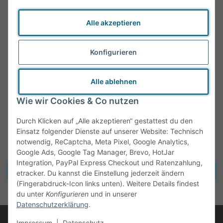
Alle akzeptieren
Konfigurieren
Alle ablehnen
Wie wir Cookies & Co nutzen
Durch Klicken auf „Alle akzeptieren“ gestattest du den
Einsatz folgender Dienste auf unserer Website: Technisch
notwendig, ReCaptcha, Meta Pixel, Google Analytics,
Google Ads, Google Tag Manager, Brevo, HotJar
Integration, PayPal Express Checkout und Ratenzahlung,
Vertrag widerrufen
etracker. Du kannst die Einstellung jederzeit ändern
(Fingerabdruck-Icon links unten). Weitere Details findest
* Alle Preise inkl. gesetzlicher MwSt., zzgl.
Versand
du unter
Konfigurieren
und in unserer
Datenschutzerklärung
.
© Tante Olga
Impressum
|
Datenschutz