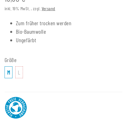
inkl. 19% MwSt. , zzgl.
Versand
Zum früher trocken werden
Bio-Baumwolle
Ungefärbt
Größe
M
L
M
L