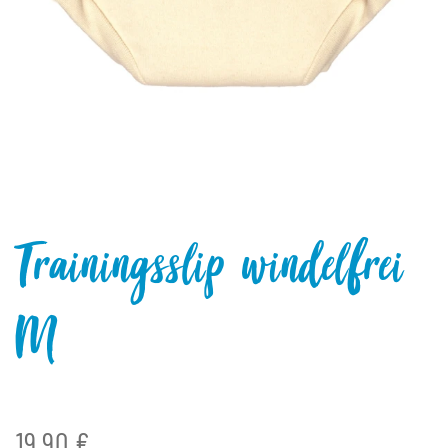
Trainingsslip windelfrei
M
19,90 €