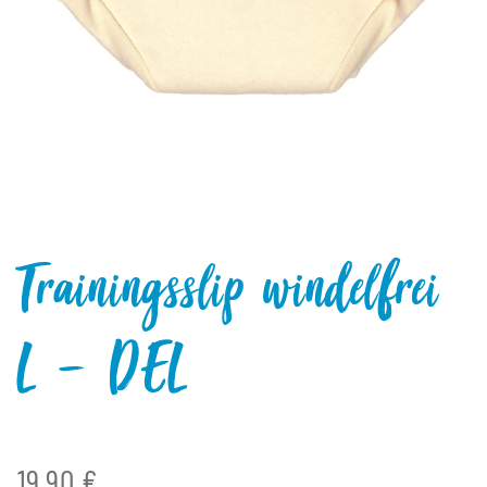
Trainingsslip windelfrei
L - DEL
19,90 €