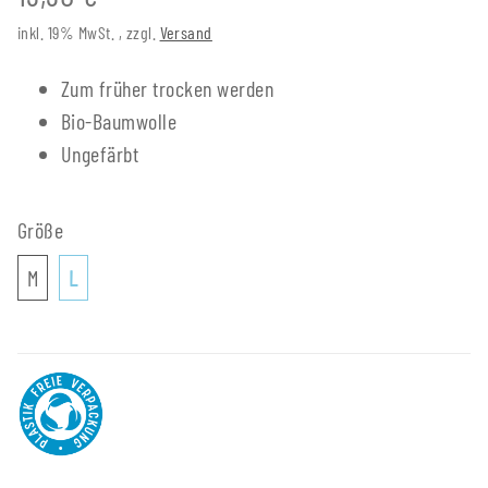
inkl. 19% MwSt. , zzgl.
Versand
Zum früher trocken werden
Bio-Baumwolle
Ungefärbt
Größe
M
L
M
L