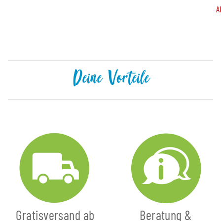
A
Deine Vorteile
Gratisversand ab
Beratung &