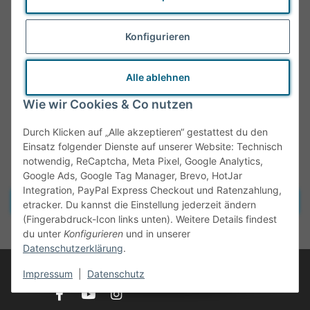
Konfigurieren
Alle ablehnen
Wie wir Cookies & Co nutzen
Durch Klicken auf „Alle akzeptieren“ gestattest du den
Einsatz folgender Dienste auf unserer Website: Technisch
notwendig, ReCaptcha, Meta Pixel, Google Analytics,
Google Ads, Google Tag Manager, Brevo, HotJar
Integration, PayPal Express Checkout und Ratenzahlung,
Vertrag widerrufen
etracker. Du kannst die Einstellung jederzeit ändern
(Fingerabdruck-Icon links unten). Weitere Details findest
* Alle Preise inkl. gesetzlicher MwSt., zzgl.
Versand
du unter
Konfigurieren
und in unserer
Datenschutzerklärung
.
© Tante Olga
Impressum
|
Datenschutz