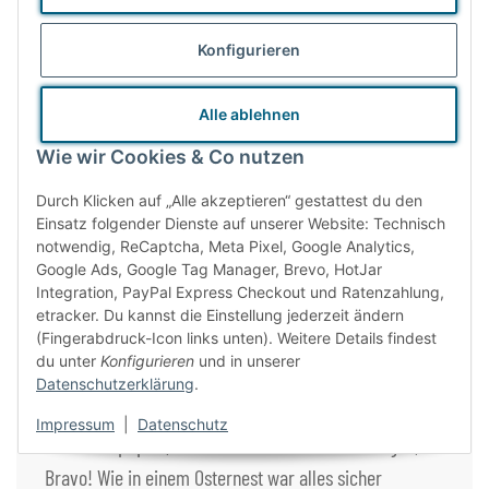
Jörg
Konfigurieren
"Am liebsten würde ich hier sechs Sterne verteilen. [...]"
Alle ablehnen
Quelle:
Google
Wie wir Cookies & Co nutzen
Durch Klicken auf „Alle akzeptieren“ gestattest du den
Einsatz folgender Dienste auf unserer Website: Technisch
notwendig, ReCaptcha, Meta Pixel, Google Analytics,
Google Ads, Google Tag Manager, Brevo, HotJar
Conny
Integration, PayPal Express Checkout und Ratenzahlung,
etracker. Du kannst die Einstellung jederzeit ändern
(Fingerabdruck-Icon links unten). Weitere Details findest
du unter
Konfigurieren
und in unserer
"Heute ist mein Paket hier angekommen, alles in
Datenschutzerklärung
.
einwandfreiem Zustand und nach dem Auspacken hab‘
Impressum
|
Datenschutz
ich nur Altpapier, aber nichts anderes zu entsorgen,
Bravo! Wie in einem Osternest war alles sicher